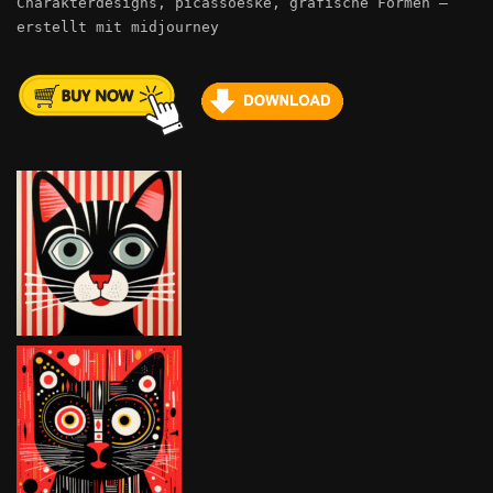
Charakterdesigns, picassoeske, grafische Formen –
erstellt mit midjourney