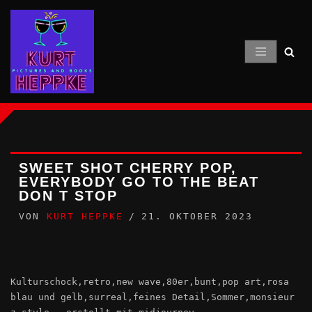
Zum
Inhalt
springen
SWEET SHOT CHERRY POP,
EVERYBODY GO TO THE BEAT
DON T STOP
VON
KURT HEPPKE
21. OKTOBER 2023
Kulturschock,retro,new wave,80er,bunt,pop art,rosa
blau und gelb,surreal,feines Detail,Sommer,monsieur