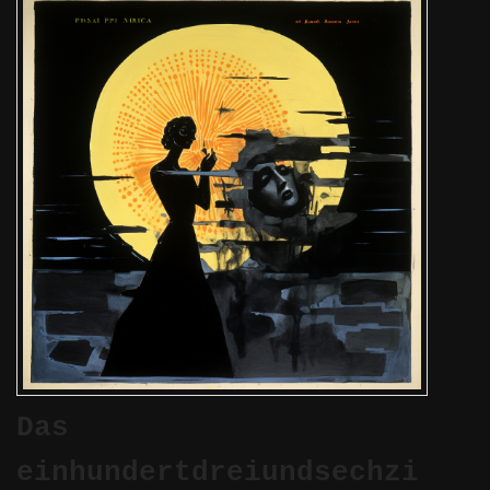
Das
einhundertdreiundsechzi