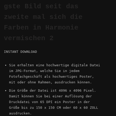
gste Bild seit das
zweite mal sich die
Das einhundertdreiundsechzigste Bild seit
das zweite mal sich die Farben in Harmonie
Farben in Harmonie
vermischen 2
vermischen 2
INSTANT DOWNLOAD
Sie erhalten eine hochwertige digitale Datei
im JPG-Format, welche Sie in jedem
Fotofachgeschäft als hochwertiges Poster,
mit oder ohne Rahmen, ausdrucken können.
Die Größe der Datei ist 4096 x 4096 Pixel.
3,80 €
Damit können Sie bei einer Auflösung der
Druckdatei von 65 DPI ein Poster in der
Größe bis zu 150 x 150 CM oder 60 x 60 ZOLL
ausdrucken.