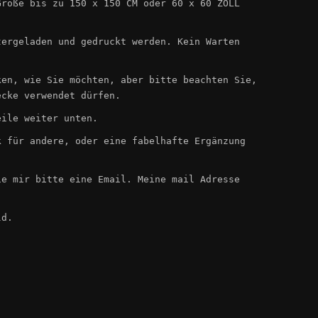
Größe bis zu 150 x 150 CM oder 60 x 60 ZOLL
tergeladen und gedruckt werden. Kein Warten
ken, wie Sie möchten, aber bitte beachten Sie,
ecke verwendet dürfen.
eile weiter unten.
k für andere, oder eine fabelhafte Ergänzung
ie mir bitte eine Email. Meine mail Adresse
ld.