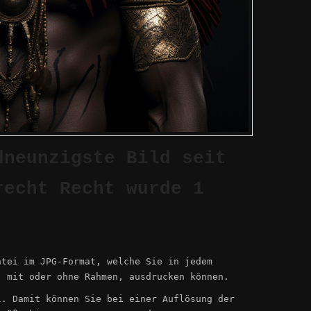
INSTANT DOWNLOADSie erhalten eine hochwertig
Datei im JPG-Format, welche Sie in jedem Fotofa
als hochwertiges Poster, mit oder ohne Rahmen,
ausdrucken können.Die Größe der Datei ist 4096
dneunzigste Bild seit
recht Recht wurde 1
atei im JPG-Format, welche Sie in jedem
, mit oder ohne Rahmen, ausdrucken können.
l. Damit können Sie bei einer Auflösung der