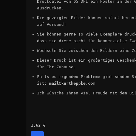
Druckdatei von 65 DPI ein Poster in der 
ausdrucken.
Die gezeigten Bilder können sofort herun
auf Versand!
Sie können gerne so viele Exemplare druc
dass sie diese nicht für kommerzielle Zw
Wechseln Sie zwischen den Bildern eine Z
Dieser Druck ist ein großartiges Geschen
für Ihr Zuhause.
Falls es irgendwo Probleme gibt senden S
ist:
mail@kurtheppke.com
Ich wünsche Ihnen viel Freude mit dem Bi
1,62 €