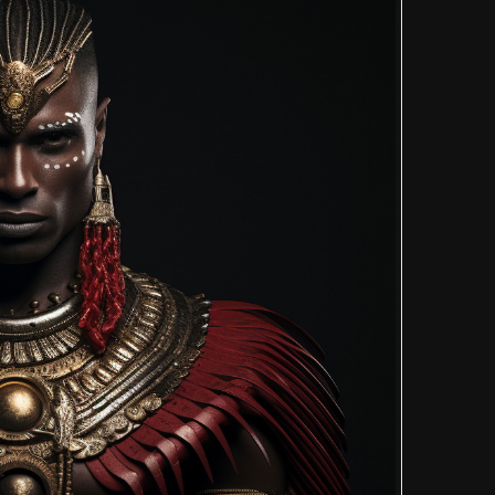
ertsechsundneunzigste Bild seit das zweite mal aus Unrec