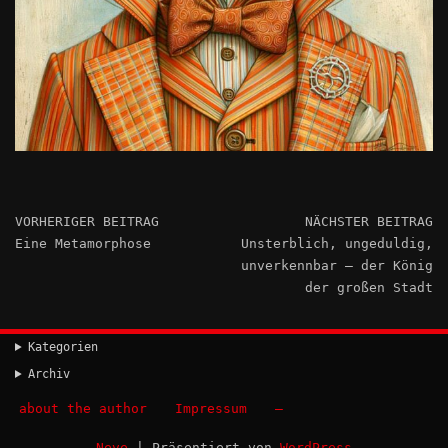
VORHERIGER BEITRAG
NÄCHSTER BEITRAG
Eine Metamorphose
Unsterblich, ungeduldig,
unverkennbar – der König
der großen Stadt
Kategorien
Archiv
about the author
Impressum
–
Neve
| Präsentiert von
WordPress