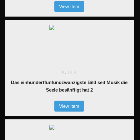
View Item
6,18 €
Das einhundertfünfundzwanzigste Bild seit Musik die
Seele besänftigt hat 2
View Item