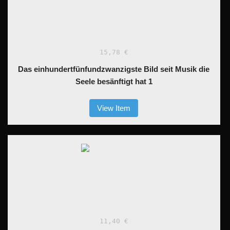
15,78 €
Das einhundertfünfundzwanzigste Bild seit Musik die
Seele besänftigt hat 1
View Item
11,40 €