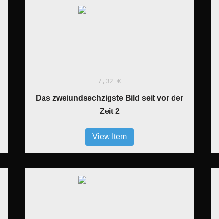
7,32 €
Das zweiundsechzigste Bild seit vor der
Zeit 2
View Item