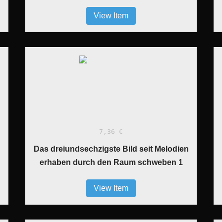
View Item
7,36 €
n
Das dreiundsechzigste Bild seit Melodien
erhaben durch den Raum schweben 1
View Item