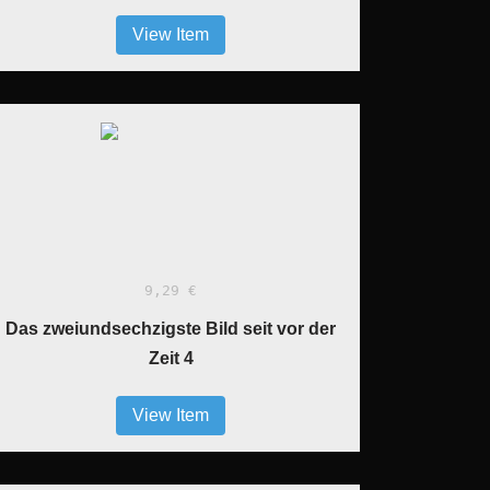
View Item
9,29 €
Das zweiundsechzigste Bild seit vor der
Zeit 4
View Item