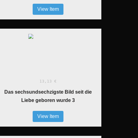
View Item
13,13 €
Das sechsundsechzigste Bild seit die
Liebe geboren wurde 3
View Item