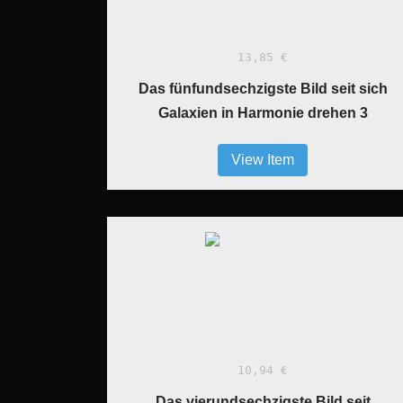
13,85 €
Das fünfundsechzigste Bild seit sich
Galaxien in Harmonie drehen 3
View Item
10,94 €
Das vierundsechzigste Bild seit