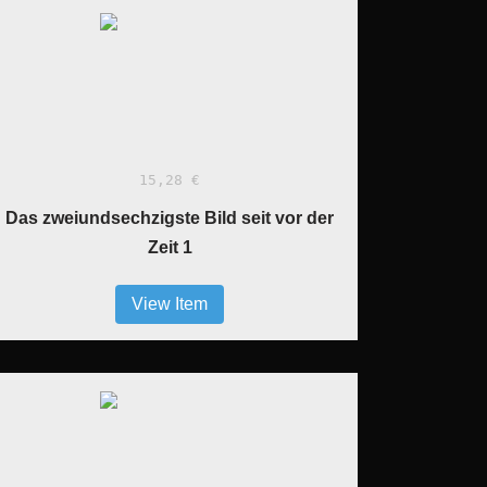
15,28 €
Das zweiundsechzigste Bild seit vor der
Zeit 1
View Item