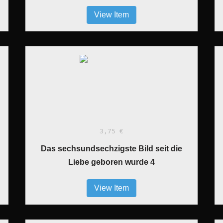
View Item
3,75 €
Das sechsundsechzigste Bild seit die
Liebe geboren wurde 4
View Item