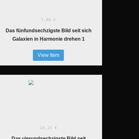
7,86 €
Das fünfundsechzigste Bild seit sich
Galaxien in Harmonie drehen 1
View Item
14,15 €
Das vierundsechzigste Bild seit