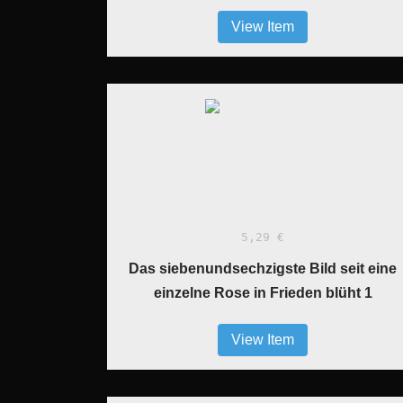
View Item
5,29 €
Das siebenundsechzigste Bild seit eine
einzelne Rose in Frieden blüht 1
View Item