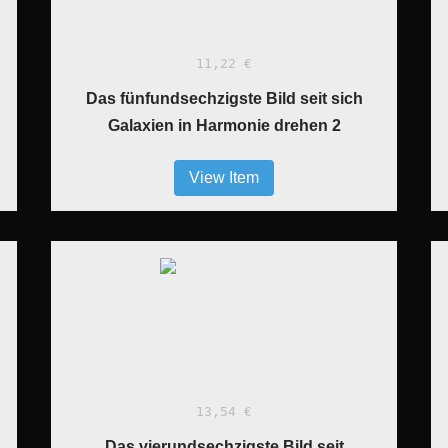
11,22 €
Das fünfundsechzigste Bild seit sich
Galaxien in Harmonie drehen 2
View Item
13,54 €
Das vierundsechzigste Bild seit