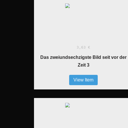
3,63 €
Das zweiundsechzigste Bild seit vor der
Zeit 3
View Item