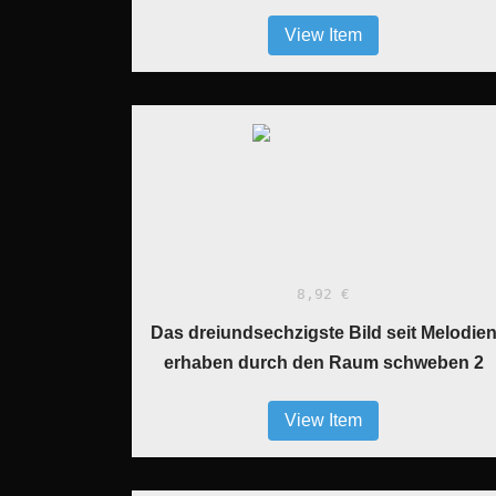
View Item
8,92 €
Das dreiundsechzigste Bild seit Melodie
erhaben durch den Raum schweben 2
View Item