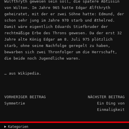
Wulfthryth gewesen sein soll, die spätere Äbtissin
von Wilton. Im Jahre 965 hatte Edgar Ælfthryth
geheiratet, mit der er zwei Söhne hatte: Edmund, der
schon sehr jung im Jahre 970 starb und Æthelred.
Damit wäre eigentlich Eduards Stiefbruder der
rechtmäßige Erbe des Throns gewesen. Da der erst 32
Jahre alte König Edgar am 8. Juli 975 plötzlich
starb, ohne seine Nachfolge geregelt zu haben,
bewarben sich zwei Thronfolger um die Herrschaft,
die beide noch Jugendliche waren.
… aus Wikipedia.
VORHERIGER BEITRAG
NÄCHSTER BEITRAG
Symmetrie
Ein Ding von
Einmaligkeit
Kategorien