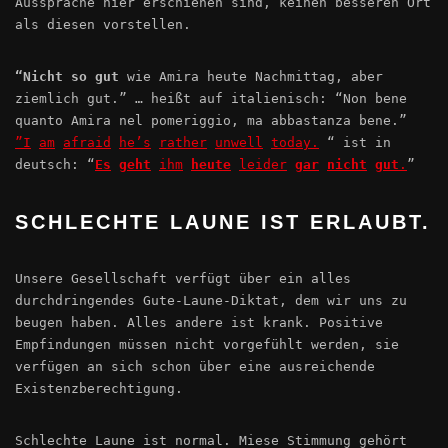
Aussprache hier erschienen sind, keinen besseren Ort
als diesen vorstellen.
“Nicht
so
gut
wie Amira heute Nachmittag, aber
ziemlich gut.” … heißt auf italienisch: “Non bene
quanto Amira nel pomeriggio, ma abbastanza bene.”
”I
am
afraid
he’s
rather
unwell
today.
“ ist in
deutsch: “
Es
geht
ihm
heute
leider
gar
nicht
gut
.
”
SCHLECHTE LAUNE IST ERLAUBT.
Unsere Gesellschaft verfügt über ein alles
durchdringendes Gute-Laune-Diktat, dem wir uns zu
beugen haben. Alles andere ist krank. Positive
Empfindungen müssen nicht vorgefühlt werden, sie
verfügen an sich schon über eine ausreichende
Existenzberechtigung.
Schlechte Laune ist normal. Miese Stimmung gehört