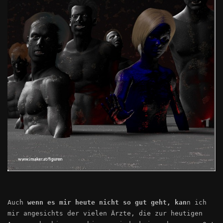
Auch
we
n
n
es mir heute nicht
so
gut geht
,
k
an
n ich
mir angesichts der vielen Ärzte, die zur heutigen