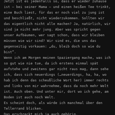
Jetzt ist es jedenfalls so, dass er wieder zuhause
ist – bei seiner Mama – und einen heißen Tee trinkt,
eine Buch liest, für das er noch viel zu jung ist
und beschließt, nicht wiederzukommen. Sollten wir
das eigentlich nicht alle machen? Ja, natürlich, wir
sind ja nicht mehr jung. Aber was spricht gegen
unser Aufbäumen, wer sagt schon, dass wir bleiben
müssen wie wir sind? Wir sind es, die uns das
gegenseitig vorkauen: „du, bleib doch so wie du
bist“.
Wenn ich am Morgen meinen Spaziergang mache, was ich
so gut wie nie tue, da ich erstens einmal spät
aufstehe und zweitens gar nicht raus mag, dann sehe
ich, dass sich neuerdings (…neuerdings, ha, ha, wo
hab ich denn das scheußliche Wort her) immer rechts
und links von mir wahrnehme, dass da noch mehr Welt
ist. Auch oben. Und unter mir, dort wo ich gehe, am
Boden ist auch noch Welt.
Es scheint doch, als würde ich manchmal über den
Tellerrand blicken.
Das erschreckt mich ja auch gehörig.