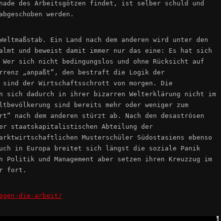
nade des Arbeitsgötzen findet, ist selber schuld und
abgeschoben werden.
Weltmaßstab. Ein Land nach dem anderen wird unter den
almt und beweist damit immer nur das eine: Es hat sich
 Wer sich nicht bedingungslos und ohne Rücksicht auf
rrenz „anpaßt“, den bestraft die Logik der
 sind der Wirtschaftsschrott von morgen. Die
n sich dadurch in ihrer bizarren Welterklärung nicht im
ltbevölkerung sind bereits mehr oder weniger zum
rt“ nach dem anderen stürzt ab. Nach den desaströsen
er staatskapitalistischen Abteilung der
arktwirtschaftlichen Musterschüler Südostasiens ebenso
uch in Europa breitet sich längst die soziale Panik
n Politik und Management aber setzen ihren Kreuzzug im
r fort.
egen-die-arbeit/