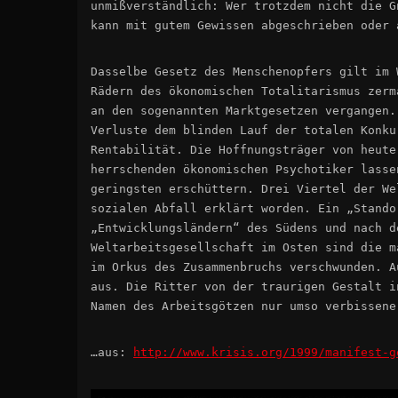
unmißverständlich: Wer trotzdem nicht die G
kann mit gutem Gewissen abgeschrieben oder 
Dasselbe Gesetz des Menschenopfers gilt im 
Rädern des ökonomischen Totalitarismus zerm
an den sogenannten Marktgesetzen vergangen.
Verluste dem blinden Lauf der totalen Konku
Rentabilität. Die Hoffnungsträger von heute
herrschenden ökonomischen Psychotiker lasse
geringsten erschüttern. Drei Viertel der We
sozialen Abfall erklärt worden. Ein „Stando
„Entwicklungsländern“ des Südens und nach d
Weltarbeitsgesellschaft im Osten sind die m
im Orkus des Zusammenbruchs verschwunden. A
aus. Die Ritter von der traurigen Gestalt i
Namen des Arbeitsgötzen nur umso verbissene
…aus:
http://www.krisis.org/1999/manifest-g