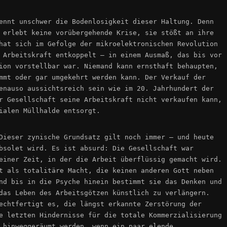
ennt unschwer die Bodenlosigkeit dieser Haltung. Denn
 erlebt keine vorübergehende Krise, sie stößt an ihre
hat sich im Gefolge der mikroelektronischen Revolution
 Arbeitskraft entkoppelt – in einem Ausmaß, das bis vor
ion vorstellbar war. Niemand kann ernsthaft behaupten,
mmt oder gar umgekehrt werden kann. Der Verkauf der
enauso aussichtsreich sein wie im 20. Jahrhundert der
r Gesellschaft seine Arbeitskraft nicht verkaufen kann,
ialen Müllhalde entsorgt.
Dieser zynische Grundsatz gilt noch immer – und heute
bsolet wird. Es ist absurd: Die Gesellschaft war
einer Zeit, in der die Arbeit überflüssig gemacht wird.
t als totalitäre Macht, die keinen anderen Gott neben
nd bis in die Psyche hinein bestimmt sie das Denken und
das Leben des Arbeitsgötzen künstlich zu verlängern.
echtfertigt es, die längst erkannte Zerstörung der
e letzten Hindernisse für die totale Kommerzialisierung
 hinweggeräumt werden, wenn ein paar elende