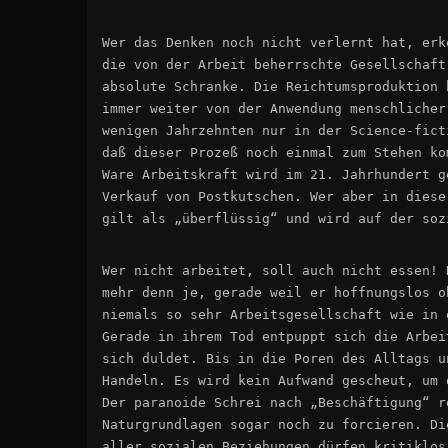
Wer das Denken noch nicht verlernt hat, erk
die von der Arbeit beherrschte Gesellschaft
absolute Schranke. Die Reichtumsproduktion 
immer weiter von der Anwendung menschlicher
wenigen Jahrzehnten nur in der Science-fict
daß dieser Prozeß noch einmal zum Stehen ko
Ware Arbeitskraft wird im 21. Jahrhundert g
Verkauf von Postkutschen. Wer aber in diese
gilt als „überflüssig“ und wird auf der soz
Wer nicht arbeitet, soll auch nicht essen! 
mehr denn je, gerade weil er hoffnungslos o
niemals so sehr Arbeitsgesellschaft wie in 
Gerade in ihrem Tod entpuppt sich die Arbei
sich duldet. Bis in die Poren des Alltags u
Handeln. Es wird kein Aufwand gescheut, um 
Der paranoide Schrei nach „Beschäftigung“ r
Naturgrundlagen sogar noch zu forcieren. Di
aller sozialen Beziehungen dürfen kritiklos