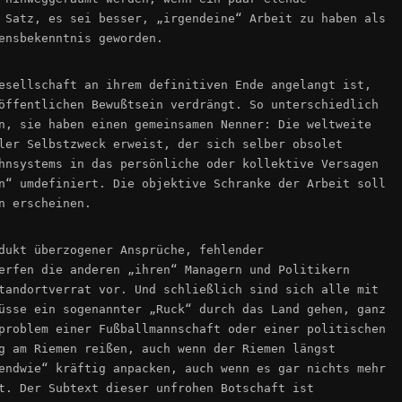
 Satz, es sei besser, „irgendeine“ Arbeit zu haben als
ensbekenntnis geworden.
esellschaft an ihrem definitiven Ende angelangt ist,
öffentlichen Bewußtsein verdrängt. So unterschiedlich
n, sie haben einen gemeinsamen Nenner: Die weltweite
ler Selbstzweck erweist, der sich selber obsolet
hnsystems in das persönliche oder kollektive Versagen
n“ umdefiniert. Die objektive Schranke der Arbeit soll
n erscheinen.
dukt überzogener Ansprüche, fehlender
erfen die anderen „ihren“ Managern und Politikern
tandortverrat vor. Und schließlich sind sich alle mit
üsse ein sogenannter „Ruck“ durch das Land gehen, ganz
problem einer Fußballmannschaft oder einer politischen
g am Riemen reißen, auch wenn der Riemen längst
endwie“ kräftig anpacken, auch wenn es gar nichts mehr
t. Der Subtext dieser unfrohen Botschaft ist