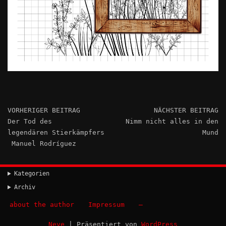
VORHERIGER BEITRAG
NÄCHSTER BEITRAG
Der Tod des
Nimm nicht alles in den
legendären Stierkämpfers
Mund
Manuel Rodríguez
Kategorien
Archiv
about the author
Impressum
–
Neve
| Präsentiert von
WordPress