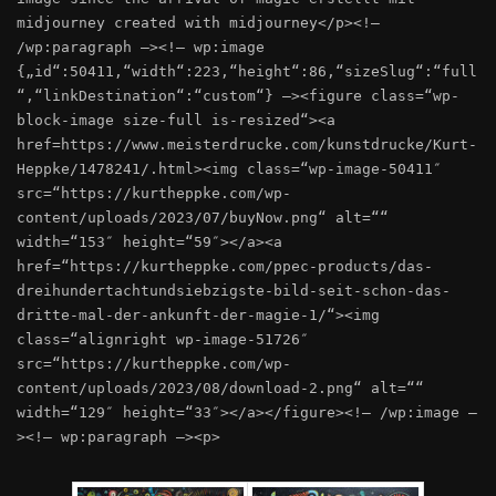
midjourney created with midjourney</p><!–
/wp:paragraph –><!– wp:image
{„id“:50411,“width“:223,“height“:86,“sizeSlug“:“full
“,“linkDestination“:“custom“} –><figure class=“wp-
block-image size-full is-resized“><a
href=https://www.meisterdrucke.com/kunstdrucke/Kurt-
Heppke/1478241/.html><img class=“wp-image-50411″
src=“https://kurtheppke.com/wp-
content/uploads/2023/07/buyNow.png“ alt=““
width=“153″ height=“59″></a><a
href=“https://kurtheppke.com/ppec-products/das-
dreihundertachtundsiebzigste-bild-seit-schon-das-
dritte-mal-der-ankunft-der-magie-1/“><img
class=“alignright wp-image-51726″
src=“https://kurtheppke.com/wp-
content/uploads/2023/08/download-2.png“ alt=““
width=“129″ height=“33″></a></figure><!– /wp:image –
><!– wp:paragraph –><p>