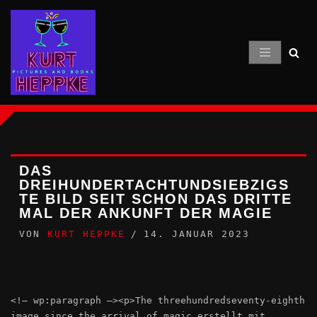
Zum
Inhalt
springen
DAS
DREIHUNDERTACHTUNDSIEBZIGS
TE BILD SEIT SCHON DAS DRITTE
MAL DER ANKUNFT DER MAGIE
VON
KURT HEPPKE
14. JANUAR 2023
<!– wp:paragraph –><p>The threehundredseventy-eighth
image since the arrival of magic erstellt mit