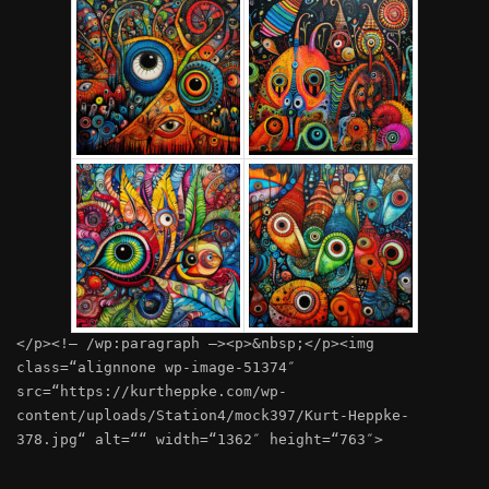
</p><!– /wp:paragraph –><p>&nbsp;</p><img
class=“alignnone wp-image-51374″
src=“https://kurtheppke.com/wp-
content/uploads/Station4/mock397/Kurt-Heppke-
378.jpg“ alt=““ width=“1362″ height=“763″>