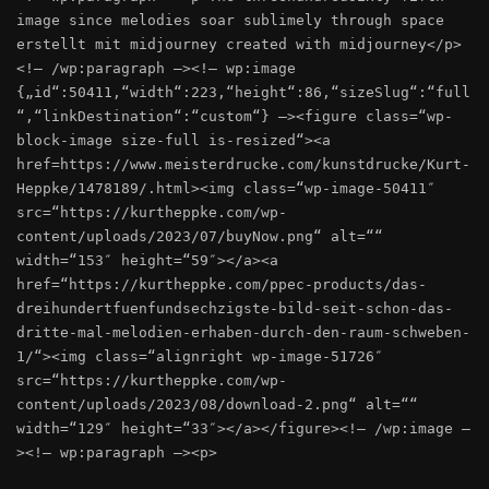
image since melodies soar sublimely through space
erstellt mit midjourney created with midjourney</p>
<!– /wp:paragraph –><!– wp:image
{„id“:50411,“width“:223,“height“:86,“sizeSlug“:“full
“,“linkDestination“:“custom“} –><figure class=“wp-
block-image size-full is-resized“><a
href=https://www.meisterdrucke.com/kunstdrucke/Kurt-
Heppke/1478189/.html><img class=“wp-image-50411″
src=“https://kurtheppke.com/wp-
content/uploads/2023/07/buyNow.png“ alt=““
width=“153″ height=“59″></a><a
href=“https://kurtheppke.com/ppec-products/das-
dreihundertfuenfundsechzigste-bild-seit-schon-das-
dritte-mal-melodien-erhaben-durch-den-raum-schweben-
1/“><img class=“alignright wp-image-51726″
src=“https://kurtheppke.com/wp-
content/uploads/2023/08/download-2.png“ alt=““
width=“129″ height=“33″></a></figure><!– /wp:image –
><!– wp:paragraph –><p>