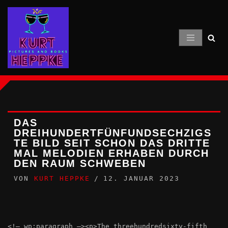
Zum
Inhalt
springen
DAS
DREIHUNDERTFÜNFUNDSECHZIGS
TE BILD SEIT SCHON DAS DRITTE
MAL MELODIEN ERHABEN DURCH
DEN RAUM SCHWEBEN
VON
KURT HEPPKE
12. JANUAR 2023
<!– wp:paragraph –><p>The threehundredsixty-fifth