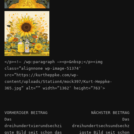
</p><!– /wp:paragraph –><p>&nbsp;</p><img
class=“alignnone wp-image-51374″
src=“https://kurtheppke.com/wp-
content/uploads/Station4/mock397/Kurt-Heppke-
365.jpg“ alt=““ width=“1362″ height=“763″>
VORHERIGER BEITRAG
NÄCHSTER BEITRAG
Das
Das
dreihundertvierundsechzi
dreihundertsechsundsechz
gste Bild seit schon das
igste Bild seit schon