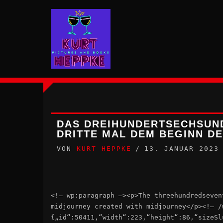
Zum
Inhalt
springen
DAS DREIHUNDERTSECHSUND
DRITTE MAL DEM BEGINN D
VON
KURT HEPPKE
13. JANUAR 2023
<!– wp:paragraph –><p>The threehundredseven
midjourney created with midjourney</p><!– /
{„id“:50411,“width“:223,“height“:86,“sizeSl