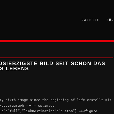
GALERIE
BÜ
SIEBZIGSTE BILD SEIT SCHON DAS
ES LEBENS
ty-sixth image since the beginning of life erstellt mit
wp:paragraph –><!– wp:image
ug“:“full“,“linkDestination“:“custom“} –><figure