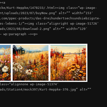
><a
cke/Kurt-Heppke/1478233/.html><img class=“wp-image-
nt/uploads/2023/07/buyNow.png“ alt=““ width=“153″
.com/ppec-products/das-dreihundertsechsundsiebzigste-
es-lebens-1/“><img class=“alignright wp-image-51726″
ads/2023/08/download-2.png“ alt=““ width=“129″
– wp:paragraph –><p>
lass=“alignnone wp-image-51374″
ads/Station4/mock397/Kurt-Heppke-376.jpg“ alt=““