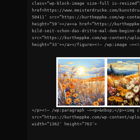
class=“wp-block-image size-full is-resized“
href=https://www.meisterdrucke.com/kunstdru
50411″ src=“https://kurtheppke.com/wp-conte
height=“59″></a><a href=“https://kurtheppke
bild-seit-schon-das-dritte-mal-dem-beginn-d
src=“https://kurtheppke.com/wp-content/uplo
height=“33″></a></figure><!– /wp:image –><!
</p><!– /wp:paragraph –><p>&nbsp;</p><img c
src=“https://kurtheppke.com/wp-content/uplo
width=“1362″ height=“763″>