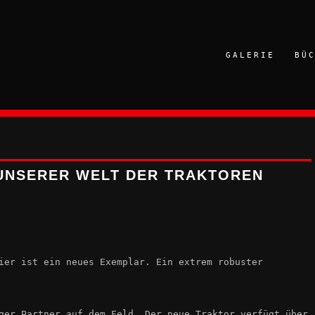
GALERIE
BÜ
UNSERER WELT DER TRAKTOREN
ier ist ein neues Exemplar. Ein extrem robuster
ger Partner auf dem Feld. Der neue Traktor verfügt über