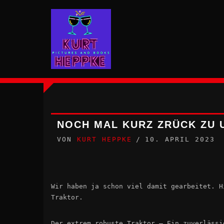
Zum
Inhalt
springen
NOCH MAL KURZ ZRÜCK ZU 
VON
KURT HEPPKE
10. APRIL 2023
Wir haben ja schon viel damit gearbeitet. H
Traktor.
Der extrem robuste Traktor – Ein zuverlässi