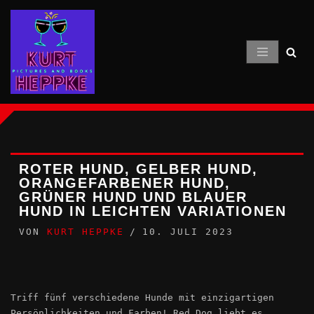
Zum
Inhalt
springen
ROTER HUND, GELBER HUND,
ORANGEFARBENER HUND,
GRÜNER HUND UND BLAUER
HUND IN LEICHTEN VARIATIONEN
VON
KURT HEPPKE
10. JULI 2023
Triff fünf verschiedene Hunde mit einzigartigen
Persönlichkeiten und Farben! Red Dog liebt es,