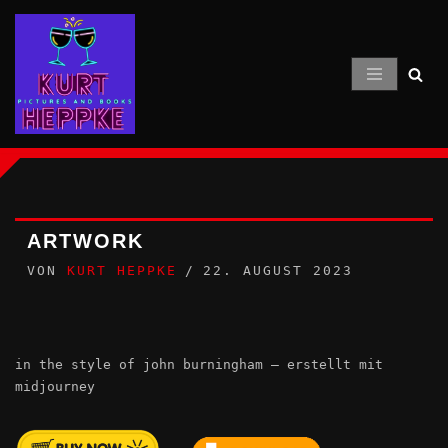
Zum
Inhalt
springen
ARTWORK
VON
KURT HEPPKE
22. AUGUST 2023
in the style of john burningham – erstellt mit
midjourney