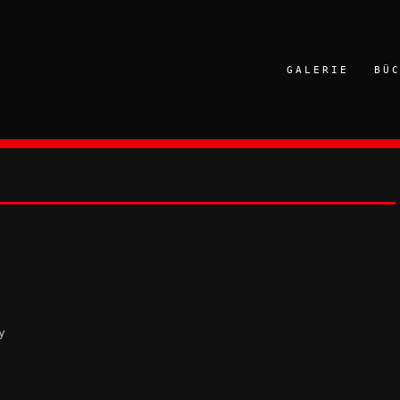
GALERIE
BÜ
y