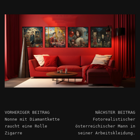
VORHERIGER BEITRAG
NÄCHSTER BEITRAG
Nonne mit Diamantkette
Fotorealistischer
raucht eine Rolle
österreichischer Mann in
Zigarre
seiner Arbeitskleidung.