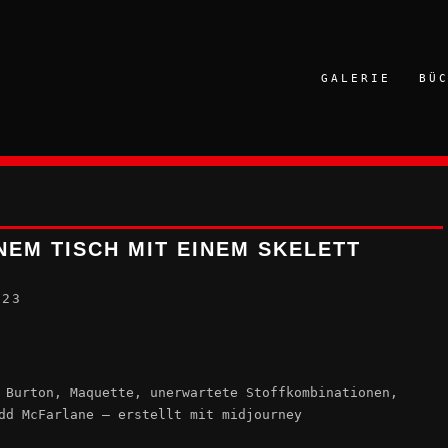
GALERIE
BÜ
EM TISCH MIT EINEM SKELETT D
023
 Burton, Maquette, unerwartete Stoffkombinationen,
dd McFarlane – erstellt mit midjourney