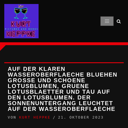
Zum
Inhalt
springen
AUF DER KLAREN
WASSEROBERFLAECHE BLUEHEN
GROSSE UND SCHOENE L
OTUSBLUMEN, GRUENE L
OTUSBLAETTER UND TAU AUF D
EN LOTUSBLUMEN. DER S
ONNENUNTERGANG LEUCHTET A
UF DER WASSEROBERFLAECHE
VON
KURT HEPPKE
21. OKTOBER 2023