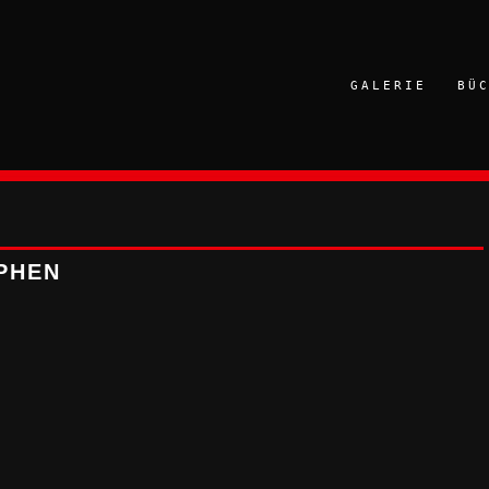
GALERIE
BÜ
PHEN
3