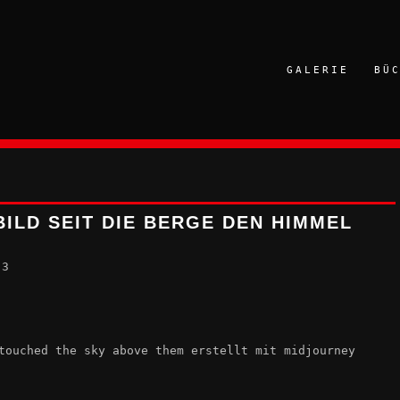
GALERIE
BÜ
LD SEIT DIE BERGE DEN HIMMEL Ü
23
touched the sky above them erstellt mit midjourney