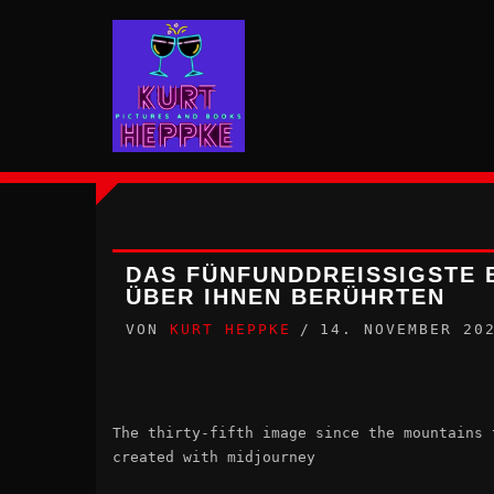
Zum
Inhalt
springen
DAS FÜNFUNDDREISSIGSTE BI
BER IHNEN BERÜHRTEN
VON
KURT HEPPKE
14. NOVEMBER 20
The thirty-fifth image since the mountains 
created with midjourney