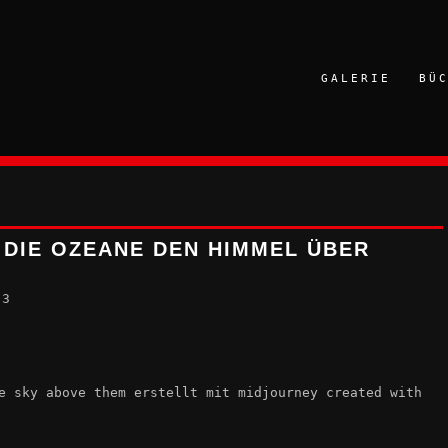
GALERIE
BÜ
 DIE OZEANE DEN HIMMEL ÜBER
23
e sky above them erstellt mit midjourney created with