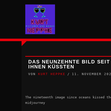
Zum
Inhalt
springen
DAS NEUNZEHNTE BILD SEIT
IHNEN KÜSSTEN
VON
KURT HEPPKE
11. NOVEMBER 20
The nineteenth image since oceans kissed th
midjourney