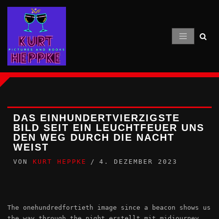
Zum
Inhalt
springen
DAS EINHUNDERTVIERZIGSTE
BILD SEIT EIN LEUCHTFEUER UNS
DEN WEG DURCH DIE NACHT
WEIST
VON
KURT HEPPKE
4. DEZEMBER 2023
The onehundredfortieth image since a beacon shows us
the way through the night erstellt mit midjourney