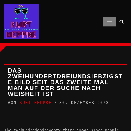
Zum
Inhalt
springen
DAS
ZWEIHUNDERTDREIUNDSIEBZIGST
E BILD SEIT DAS ZWEITE MAL
MAN AUF DER SUCHE NACH
WEISHEIT IST
VON
KURT HEPPKE
30. DEZEMBER 2023
The twohundredandseventy-third image since people