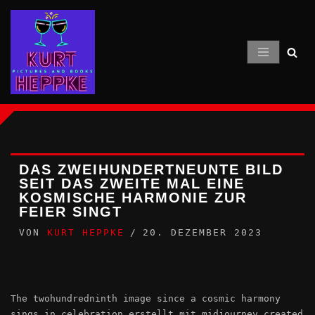
Zum
Inhalt
springen
DAS ZWEIHUNDERTNEUNTE BILD
SEIT DAS ZWEITE MAL EINE
KOSMISCHE HARMONIE ZUR
FEIER SINGT
VON
KURT HEPPKE
20. DEZEMBER 2023
The twohundredninth image since a cosmic harmony
sings in celebration erstellt mit midjourney created