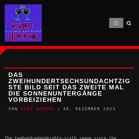
Zum
Inhalt
springen
DAS
ZWEIHUNDERTSECHSUNDACHTZIG
STE BILD SEIT DAS ZWEITE MAL
DIE SONNENUNTERGÄNGE
VORBEIZIEHEN
VON
KURT HEPPKE
30. DEZEMBER 2023
The twohundredandeighty-sixth image since the