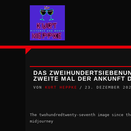
Zum
Inhalt
springen
DAS ZWEIHUNDERTSIEBENUN
ZWEITE MAL DER ANKUNFT 
VON
KURT HEPPKE
23. DEZEMBER 20
The twohundredtwenty-seventh image since th
midjourney