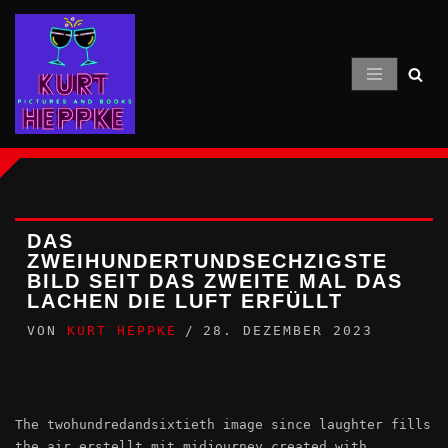
Zum
Inhalt
springen
DAS
ZWEIHUNDERTUNDSECHZIGSTE
BILD SEIT DAS ZWEITE MAL DAS
LACHEN DIE LUFT ERFÜLLT
VON
KURT HEPPKE
28. DEZEMBER 2023
The twohundredandsixtieth image since laughter fills
the air erstellt mit midjourney created with