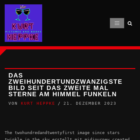
Zum
Inhalt
springen
DAS
ZWEIHUNDERTUNDZWANZIGSTE
BILD SEIT DAS ZWEITE MAL
STERNE AM HIMMEL FUNKELN
VON
KURT HEPPKE
21. DEZEMBER 2023
The twohundredandtwentyfirst image since stars
twinkle in the sky erstellt mit midjourney created