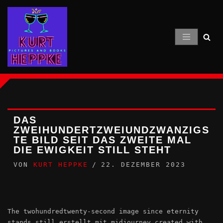
Zum
Inhalt
springen
DAS
ZWEIHUNDERTZWEIUNDZWANZIGS
TE BILD SEIT DAS ZWEITE MAL
DIE EWIGKEIT STILL STEHT
VON
KURT HEPPKE
22. DEZEMBER 2023
The twohundredtwenty-second image since eternity
stands still erstellt mit midjourney created with