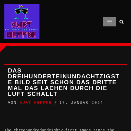
Zum
Inhalt
springen
DAS
DREIHUNDERTEINUNDACHTZIGST
E BILD SEIT SCHON DAS DRITTE
MAL DAS LACHEN DURCH DIE
LUFT SCHALLT
VON
KURT HEPPKE
17. JANUAR 2024
The threehundredandeighty-first image since the