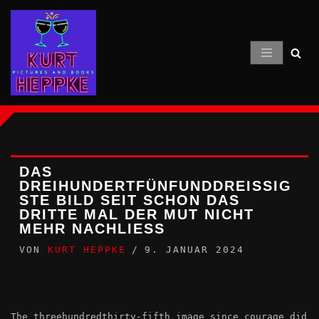
Zum
Inhalt
springen
DAS
DREIHUNDERTFÜNFUNDDREISSIGS
TE BILD SEIT SCHON DAS D
RITTE MAL DER MUT NICHT M
EHR NACHLIESS
VON
KURT HEPPKE
9. JANUAR 2024
The threehundredthirty-fifth image since courage did