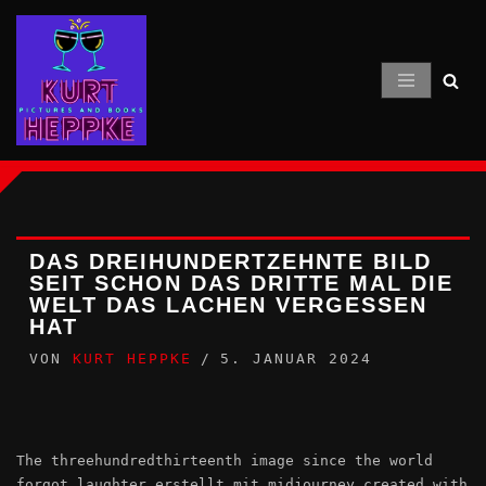
Zum
Inhalt
springen
DAS DREIHUNDERTZEHNTE BILD
SEIT SCHON DAS DRITTE MAL DIE
WELT DAS LACHEN VERGESSEN
HAT
VON
KURT HEPPKE
5. JANUAR 2024
The threehundredthirteenth image since the world
forgot laughter erstellt mit midjourney created with