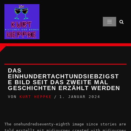
Zum
Inhalt
springen
DAS
EINHUNDERTACHTUNDSIEBZIGST
E BILD SEIT DAS ZWEITE MAL
GESCHICHTEN ERZÄHLT WERDEN
VON
KURT HEPPKE
1. JANUAR 2024
The onehundredseventy-eighth image since stories are
told erstellt mit midjourney created with midjourney