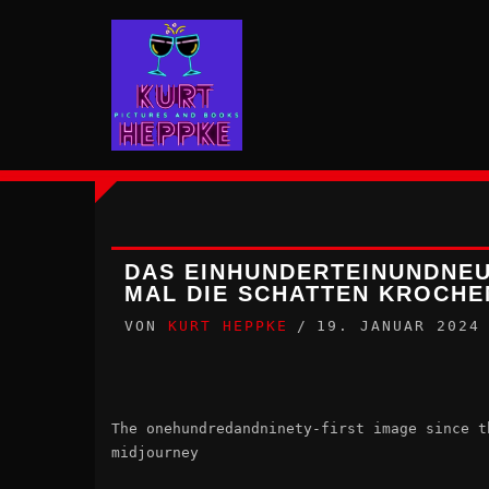
Zum
Inhalt
springen
DAS EINHUNDERTEINUNDNEUN
MAL DIE SCHATTEN KROCHE
VON
KURT HEPPKE
19. JANUAR 2024
The onehundredandninety-first image since t
midjourney