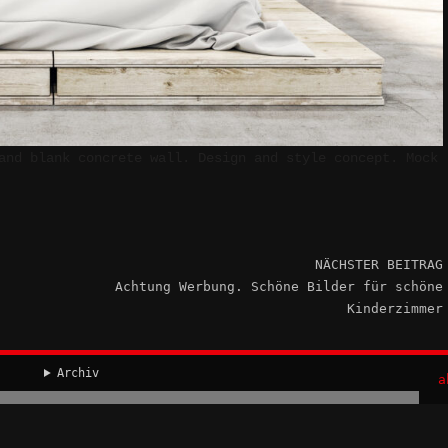
and blank concrete wall. Design and style concept. Mock
NÄCHSTER BEITRAG
Achtung Werbung. Schöne Bilder für schöne
Kinderzimmer
Archiv
a