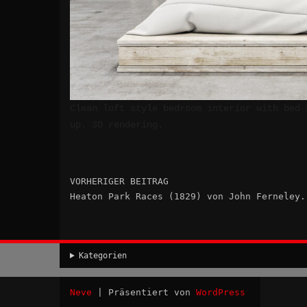
Clean loft style bedroom interior with bed 
up. 3D rendering.
VORHERIGER BEITRAG
Heaton Park Races (1829) von John Ferneley.
Kategorien
Neve
| Präsentiert von
WordPress