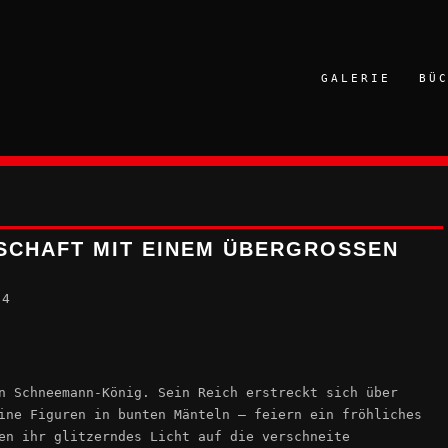
GALERIE
BÜ
CHAFT MIT EINEM ÜBERGROSSEN S
24
n Schneemann-König. Sein Reich erstreckt sich über
ine Figuren in bunten Mänteln – feiern ein fröhliches
en ihr glitzerndes Licht auf die verschneite