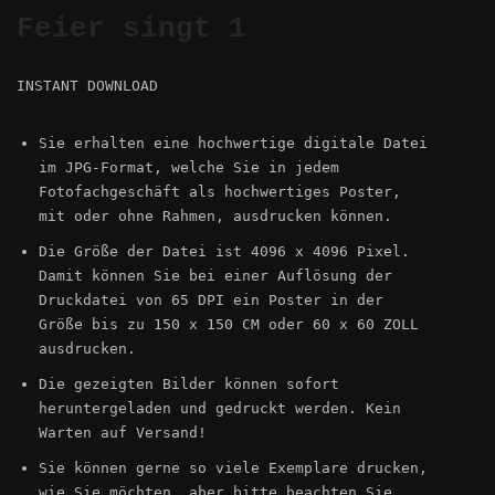
Das achtundfünfzigste Bild seit eine
Feier singt 1
kosmische Harmonie zur Feier singt 1
INSTANT DOWNLOAD
Sie erhalten eine hochwertige digitale Datei
im JPG-Format, welche Sie in jedem
Fotofachgeschäft als hochwertiges Poster,
mit oder ohne Rahmen, ausdrucken können.
Die Größe der Datei ist 4096 x 4096 Pixel.
Damit können Sie bei einer Auflösung der
Druckdatei von 65 DPI ein Poster in der
11,72 €
Größe bis zu 150 x 150 CM oder 60 x 60 ZOLL
ausdrucken.
Die gezeigten Bilder können sofort
heruntergeladen und gedruckt werden. Kein
Warten auf Versand!
Sie können gerne so viele Exemplare drucken,
wie Sie möchten, aber bitte beachten Sie,