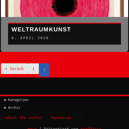
WELTRAUMKUNST
6. APRIL 2026
« Zurück
1
2
Kategorien
Archiv
about the author
Impressum
–
Neve
| Präsentiert von
WordPress